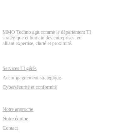
L'intelligence TI,
à dimension humaine
MMO Techno agit comme le département TI
stratégique et humain des entreprises, en
alliant expertise, clarté et proximité.
Services
Services TI gérés
Accompagnement stratégique
Cybersécurité et conformité
À propos
Notre approche
Notre équipe
Contact